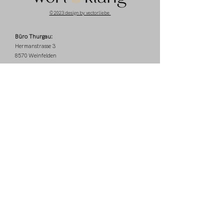
© 2023 design by vectorliebe
Büro Thurgau:
Hermanstrasse 3
8570 Weinfelden
Büro Zürich:
Steinstrasse 70
8003 Zürich
Mail:
denisjanke@wort-
klang.ch
Phone:
+41 78 211 15 31